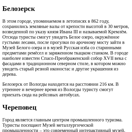
Белозерск
В этом городе, упоминаемом в летописях в 862 году,
сохранились земляные валы от крепости высотой в 30 метров,
возведенной по указу князя Ивана III и называемой Кремлём.
Отсюда туристы смогут увидеть Белое озеро, окружённое
густыми лесами, после прогулки по арочному мосту зайти в
Музей Белого озера и в музей Русская изба со старинными
предметами ремёсел и заряженном ткацком станком. В городе
наиболее известен Спасо-Преображенский собор XVII века с
фасадами в традиционном северном стиле, в котором можно
увидеть старый резной иконостас и другие украшения из
дерева.
Белозерск от Вологды находится на расстоянии 216 км. В
утреннее и вечернее время из Вологды туристу смогут
приехать сюда на рейсовых автобусах.
Череповец
Город является главным центром промышленного туризма.
Туристы посещают Музей металлургической
промышленности – это современный интерактивный музей,