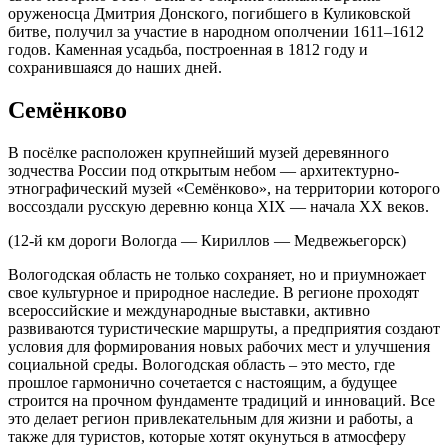
оруженосца Дмитрия Донского, погибшего в Куликовской
битве, получил за участие в народном ополчении 1611–1612
годов. Каменная усадьба, построенная в 1812 году и
сохранившаяся до наших дней.
Семёнково
В посёлке расположен крупнейший музей деревянного
зодчества России под открытым небом — архитектурно-
этнографический музей «Семёнково», на территории которого
воссоздали русскую деревню конца XIX — начала XX веков.
(12-й км дороги Вологда — Кириллов — Медвежьегорск)
Вологодская область не только сохраняет, но и приумножает
свое культурное и природное наследие. В регионе проходят
всероссийские и международные выставки, активно
развиваются туристические маршруты, а предприятия создают
условия для формирования новых рабочих мест и улучшения
социальной среды. Вологодская область – это место, где
прошлое гармонично сочетается с настоящим, а будущее
строится на прочном фундаменте традиций и инноваций. Все
это делает регион привлекательным для жизни и работы, а
также для туристов, которые хотят окунуться в атмосферу