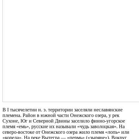
В I тысячелетии н. э. территории заселяли неславянские
племена. Район в южной части Онежского озера, у рек
Сухоне, Юг и Северной Двины заселило финно-угорское
племя «емь», русские их называли «чудь заволоцкая». На
северо-востоке от Онежского озера жило племя «лопь» или
«корела». На реке Вытегра — «пермь» («зыряне»). Вокруг