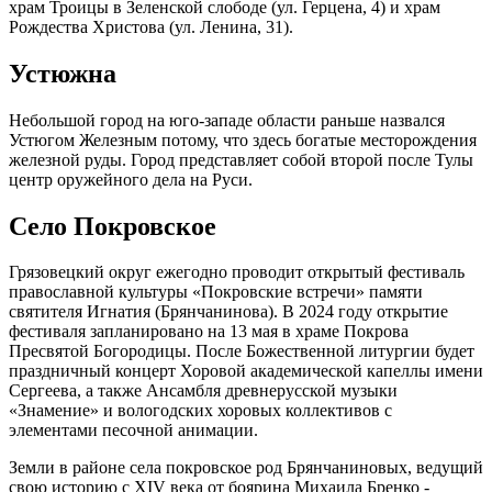
храм Троицы в Зеленской слободе (ул. Герцена, 4) и храм
Рождества Христова (ул. Ленина, 31).
Устюжна
Небольшой город на юго-западе области раньше назвался
Устюгом Железным потому, что здесь богатые месторождения
железной руды. Город представляет собой второй после Тулы
центр оружейного дела на Руси.
Село Покровское
Грязовецкий округ ежегодно проводит открытый фестиваль
православной культуры «Покровские встречи» памяти
святителя Игнатия (Брянчанинова). В 2024 году открытие
фестиваля запланировано на 13 мая в храме Покрова
Пресвятой Богородицы. После Божественной литургии будет
праздничный концерт Хоровой академической капеллы имени
Сергеева, а также Ансамбля древнерусской музыки
«Знамение» и вологодских хоровых коллективов с
элементами песочной анимации.
Земли в районе села покровское род Брянчаниновых, ведущий
свою историю с XIV века от боярина Михаила Бренко -