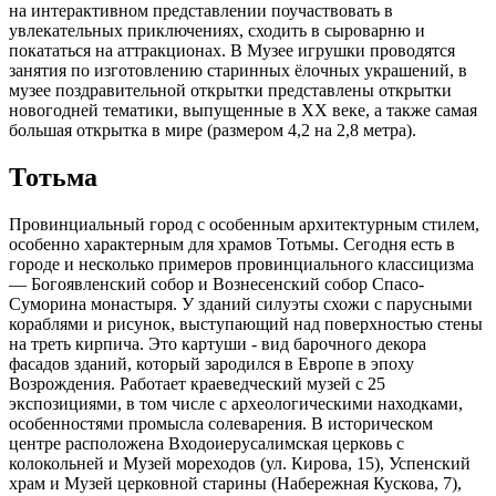
на интерактивном представлении поучаствовать в
увлекательных приключениях, сходить в сыроварню и
покататься на аттракционах. В Музее игрушки проводятся
занятия по изготовлению старинных ёлочных украшений, в
музее поздравительной открытки представлены открытки
новогодней тематики, выпущенные в ХХ веке, а также самая
большая открытка в мире (размером 4,2 на 2,8 метра).
Тотьма
Провинциальный город с особенным архитектурным стилем,
особенно характерным для храмов Тотьмы. Сегодня есть в
городе и несколько примеров провинциального классицизма
— Богоявленский собор и Вознесенский собор Спасо-
Суморина монастыря. У зданий силуэты схожи с парусными
кораблями и рисунок, выступающий над поверхностью стены
на треть кирпича. Это картуши - вид барочного декора
фасадов зданий, который зародился в Европе в эпоху
Возрождения. Работает краеведческий музей с 25
экспозициями, в том числе с археологическими находками,
особенностями промысла солеварения. В историческом
центре расположена Входоиерусалимская церковь с
колокольней и Музей мореходов (ул. Кирова, 15), Успенский
храм и Музей церковной старины (Набережная Кускова, 7),