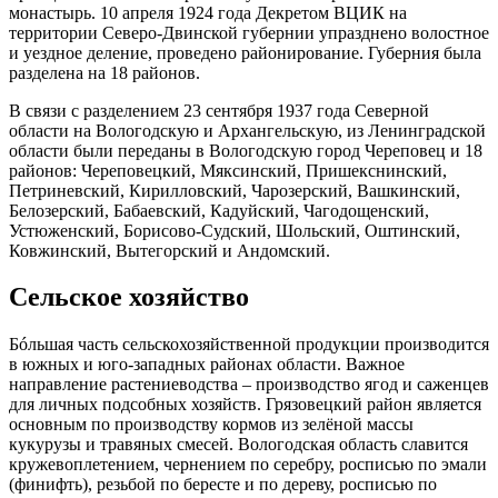
монастырь. 10 апреля 1924 года Декретом ВЦИК на
территории Северо-Двинской губернии упразднено волостное
и уездное деление, проведено районирование. Губерния была
разделена на 18 районов.
В связи с разделением 23 сентября 1937 года Северной
области на Вологодскую и Архангельскую, из Ленинградской
области были переданы в Вологодскую город Череповец и 18
районов: Череповецкий, Мяксинский, Пришекснинский,
Петриневский, Кирилловский, Чарозерский, Вашкинский,
Белозерский, Бабаевский, Кадуйский, Чагодощенский,
Устюженский, Борисово-Судский, Шольский, Оштинский,
Ковжинский, Вытегорский и Андомский.
Сельское хозяйство
Бóльшая часть сельскохозяйственной продукции производится
в южных и юго-западных районах области. Важное
направление растениеводства – производство ягод и саженцев
для личных подсобных хозяйств. Грязовецкий район является
основным по производству кормов из зелёной массы
кукурузы и травяных смесей. Вологодская область славится
кружевоплетением, чернением по серебру, росписью по эмали
(финифть), резьбой по бересте и по дереву, росписью по