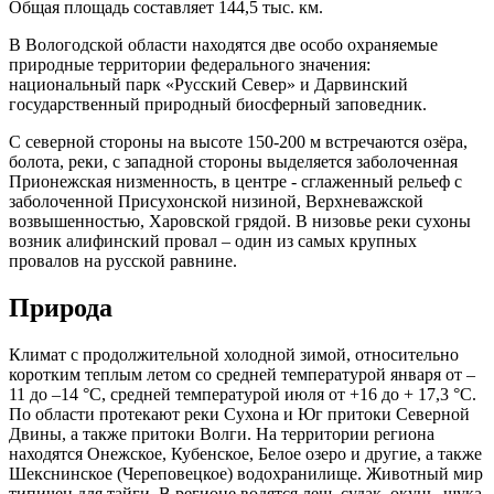
Общая площадь составляет 144,5 тыс. км.
В Вологодской области находятся две особо охраняемые
природные территории федерального значения:
национальный парк «Русский Север» и Дарвинский
государственный природный биосферный заповедник.
С северной стороны на высоте 150-200 м встречаются озёра,
болота, реки, с западной стороны выделяется заболоченная
Прионежская низменность, в центре - сглаженный рельеф с
заболоченной Присухонской низиной, Верхневажской
возвышенностью, Харовской грядой. В низовье реки сухоны
возник алифинский провал – один из самых крупных
провалов на русской равнине.
Природа
Климат с продолжительной холодной зимой, относительно
коротким теплым летом со средней температурой января от –
11 до –14 °С, средней температурой июля от +16 до + 17,3 °С.
По области протекают реки Сухона и Юг притоки Северной
Двины, а также притоки Волги. На территории региона
находятся Онежское, Кубенское, Белое озеро и другие, а также
Шекснинское (Череповецкое) водохранилище. Животный мир
типичен для тайги. В регионе водятся лещ, судак, окунь, щука