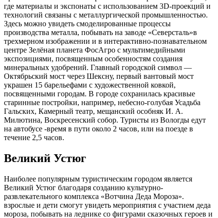
где материалы и экспонаты с использованием 3D-проекций и
технологий связаны с металлургической промышленностью.
Здесь можно увидеть смоделированные процессы
производства металла, побывать на заводе «Северсталь»в
трехмерном изображении и в интерактивно-познавательном
центре Зелёная планета ФосАгро с мультимедийными
экспозициями, посвященным особенностям создания
минеральных удобрений. Главный городской символ —
Октябрьский мост через Шексну, первый вантовый мост
украшен 15 барельефами с художественной ковкой,
посвященными городам. В городе сохранилась красивые
старинные постройки, например, небесно-голубая Усадьба
Гальских, Камерный театр, мещанский особняк И. А.
Милютина, Воскресенский собор. Туристы из Вологды едут
на автобусе -время в пути около 2 часов, или на поезде в
течение 2,5 часов.
Великий Устюг
Наиболее популярным туристическим городом является
Великий Устюг благодаря созданию культурно-
развлекательного комплекса «Вотчина Деда Мороза».
взрослые и дети смогут увидеть мероприятия с участием деда
мороза, побывать на леднике со фигурами сказочных героев и