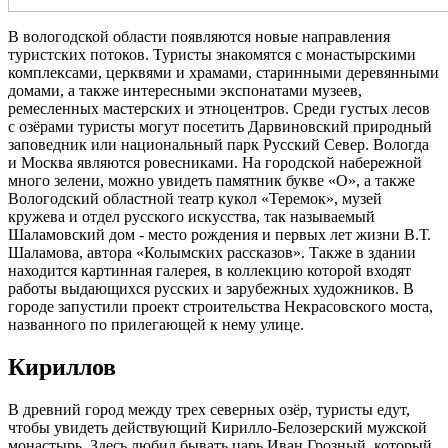
В вологодской области появляются новые направления
туристских потоков. Туристы знакомятся с монастырскими
комплексами, церквями и храмами, старинными деревянными
домами, а также интересными экспонатами музеев,
ремесленных мастерских и этноцентров. Среди густых лесов
с озёрами туристы могут посетить Дарвиновский природный
заповедник или национальный парк Русский Север. Вологда
и Москва являются ровесниками. На городской набережной
много зелени, можно увидеть памятник букве «О», а также
Вологодский областной театр кукол «Теремок», музей
кружева и отдел русского искусства, так называемый
Шаламовский дом - место рождения и первых лет жизни В.Т.
Шаламова, автора «Колымских рассказов». Также в здании
находится картинная галерея, в коллекцию которой входят
работы выдающихся русских и зарубежных художников. В
городе запустили проект строительства Некрасовского моста,
названного по прилегающей к нему улице.
Кириллов
В древний город между трех северных озёр, туристы едут,
чтобы увидеть действующий Кирилло-Белозерский мужской
монастырь. Здесь любил бывать царь Иван Грозный, который