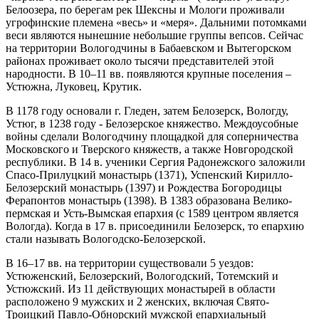
Белоозера, по берегам рек Шексны и Мологи проживали
угрофинские племена «весь» и «меря». Дальними потомками
веси являются нынешние небольшие группы вепсов. Сейчас
на территории Вологодчины в Бабаевском и Вытегорском
районах проживает около тысячи представителей этой
народности. В 10–11 вв. появляются крупные поселения –
Устюжна, Луковец, Крутик.
В 1178 году основали г. Гледен, затем Белозерск, Вологду,
Устюг, в 1238 году - Белозерское княжество. Междоусобные
войны сделали Вологодчину площадкой для соперничества
Московского и Тверского княжеств, а также Новгородской
республики. В 14 в. ученики Сергия Радонежского заложили
Спасо-Прилуцкий монастырь (1371), Успенский Кирилло-
Белозерский монастырь (1397) и Рождества Богородицы
Ферапонтов монастырь (1398). В 1383 образована Велико-
пермская и Усть-Вымская епархия (с 1589 центром является
Вологда). Когда в 17 в. присоединили Белозерск, то епархию
стали называть Вологодско-Белозерской.
В 16–17 вв. на территории существовали 5 уездов:
Устюженский, Белозерский, Вологодский, Тотемский и
Устюжский. Из 11 действующих монастырей в области
расположено 9 мужских и 2 женских, включая Свято-
Троицкий Павло-Обнорский мужской епархиальный