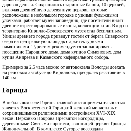
даровал деньги. Сохранились старинные башни, 10 церквей,
включая древнейшую деревянную церковь, которые
расположены в небольшом городке с узкими булыжными
улочками. работает музей-заповедник, где посетители видят
древние отреставрированные иконы, коллекции книг. Вход на
территорию Кирилло-Белозерского музея стал бесплатным.
Улицы древнего города приведут гостей от берега Сиверского
озера на центральную площадь с архитектурными
памятниками. Туристам рекомендуется запланировать
посещение Народного дома, дома купцов Симоновых, дом
купца Андреева и Казанского кафедрального собора.
Примерно за 2,5 часа можно от автовокзала Вологды доехать
на рейсовом автобусе до Кириллова, преодолев расстояние в
140 км.
Горицы
В небольшом селе Горицы главной достопримечательностью
является Воскресенский Горицкий женский монастырь с
сохранившимися религиозными постройками XVI–XIX
веков: Церковью Покрова Пресвятой Богородицы,
деревянными Святыми воротами, звонницей церкви Троицы
Живоначальной. В комплексе Сугорье воссоздали