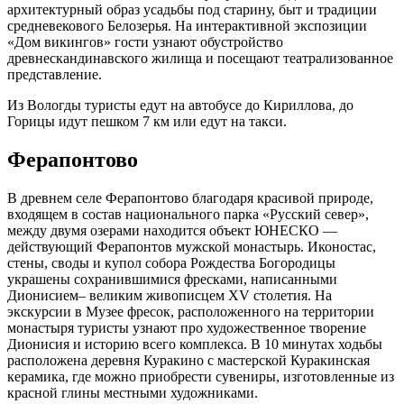
архитектурный образ усадьбы под старину, быт и традиции
средневекового Белозерья. На интерактивной экспозиции
«Дом викингов» гости узнают обустройство
древнескандинавского жилища и посещают театрализованное
представление.
Из Вологды туристы едут на автобусе до Кириллова, до
Горицы идут пешком 7 км или едут на такси.
Ферапонтово
В древнем селе Ферапонтово благодаря красивой природе,
входящем в состав национального парка «Русский север»,
между двумя озерами находится объект ЮНЕСКО —
действующий Ферапонтов мужской монастырь. Иконостас,
стены, своды и купол собора Рождества Богородицы
украшены сохранившимися фресками, написанными
Дионисием– великим живописцем XV столетия. На
экскурсии в Музее фресок, расположенного на территории
монастыря туристы узнают про художественное творение
Дионисия и историю всего комплекса. В 10 минутах ходьбы
расположена деревня Куракино с мастерской Куракинская
керамика, где можно приобрести сувениры, изготовленные из
красной глины местными художниками.